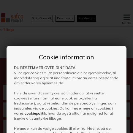
SafcoDoors.dk
Downloads
Kundelogin
Cookie information
Har du spørgsmål? Så skriv til os her
DU BESTEMMER OVER DINE DATA
Vi bruger cookies til at personalisere din brugeroplevelse, til
markedsføring og til at undersøg, hvordan vores besøgende
anvender vores hjemmeside.
Hvis du giver dit samtykke, så tillader du, at vi sætter
cookies (enten i form af egne cookies og/eller fra
tredjeparter), og at vi behandler de personoplysninger, som
indsamles via de cookies. Du kan læse mere om cookies i
vores
cookiepolitik
, hvor du også altid har mulighed for at
trække dit samtykke tilbage.
Herunder kan du vælge cookies til eller fra. Navnet på de