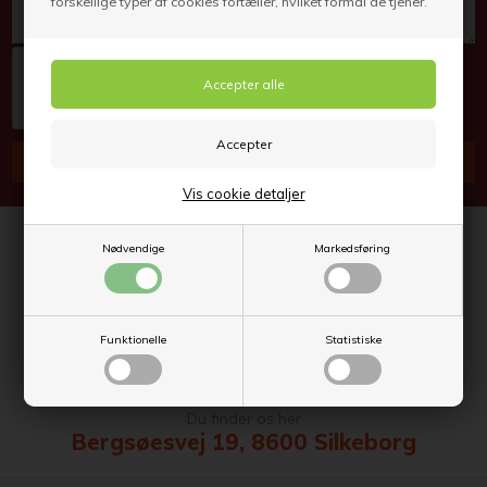
forskellige typer af cookies fortæller, hvilket formål de tjener.
Vis cookie detaljer
Ring til os på telefon
Nødvendige
Markedsføring
+45 86 82 66 77
Skriv til os på mailadressen
Funktionelle
Statistiske
info@safco.dk
Du finder os her
Bergsøesvej 19, 8600 Silkeborg