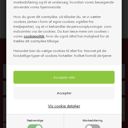
markedsføring og til at undersøg, hvordan vores besøgende
anvender vores hjemmeside.
Hvis du giver dit samtykke, så tillader du, at vi sætter
cookies (enten i form af egne cookies og/eller fra
tredjeparter), og at vi behandler de personoplysninger, som
indsamles via de cookies. Du kan læse mere om cookies i
vores
cookiepolitik
, hvor du også altid har mulighed for at
trække dit samtykke tilbage.
Har du spørgsmål? Så skriv til os her
Herunder kan du vælge cookies til eller fra. Navnet på de
forskellige typer af cookies fortæller, hvilket formål de tjener.
Vis cookie detaljer
Nødvendige
Markedsføring