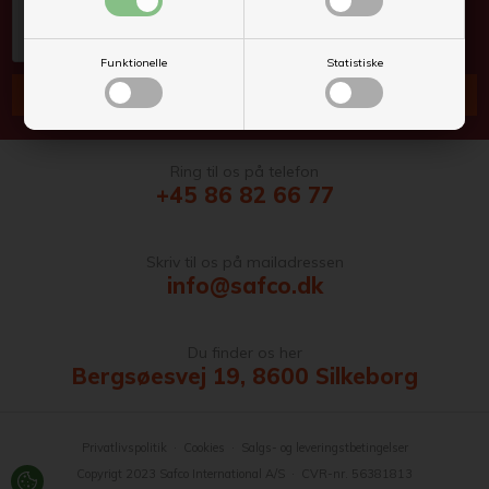
Funktionelle
Statistiske
Ring til os på telefon
+45 86 82 66 77
Skriv til os på mailadressen
info@safco.dk
Du finder os her
Bergsøesvej 19, 8600 Silkeborg
Privatlivspolitik
·
Cookies
·
Salgs- og leveringstbetingelser
Copyrigt 2023 Safco International A/S · CVR-nr. 56381813