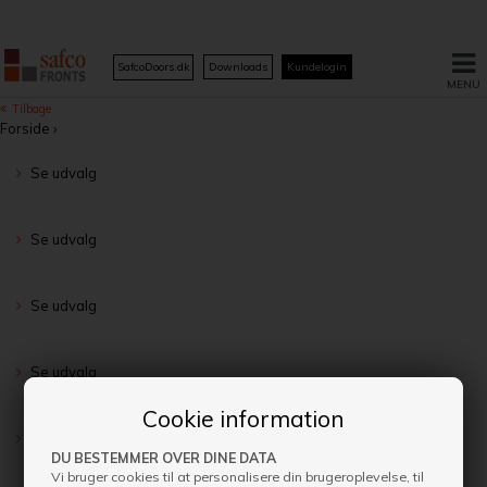
SafcoDoors.dk
Downloads
Kundelogin
Forside
›
Se udvalg
Se udvalg
Se udvalg
Se udvalg
Cookie information
Se udvalg
DU BESTEMMER OVER DINE DATA
Vi bruger cookies til at personalisere din brugeroplevelse, til