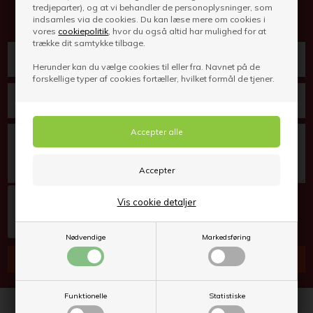
Har du spørgsmål? Så skriv til os her
tredjeparter), og at vi behandler de personoplysninger, som
indsamles via de cookies. Du kan læse mere om cookies i
vores
cookiepolitik
, hvor du også altid har mulighed for at
trække dit samtykke tilbage.
Herunder kan du vælge cookies til eller fra. Navnet på de
forskellige typer af cookies fortæller, hvilket formål de tjener.
Vis cookie detaljer
Nødvendige
Markedsføring
Funktionelle
Statistiske
Ring til os på telefon